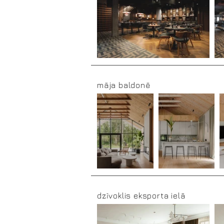
māja baldonē
dzīvoklis eksporta ielā