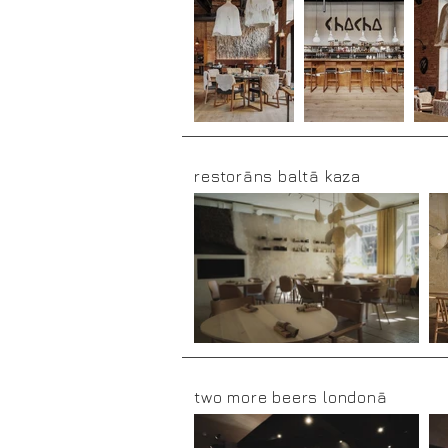
restorāns baltā kaza
two more beers londonā