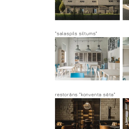
"salaspils siltums"
restorāns "konventa sēta"