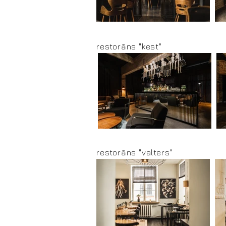
restorāns "kest"
restorāns "valters"