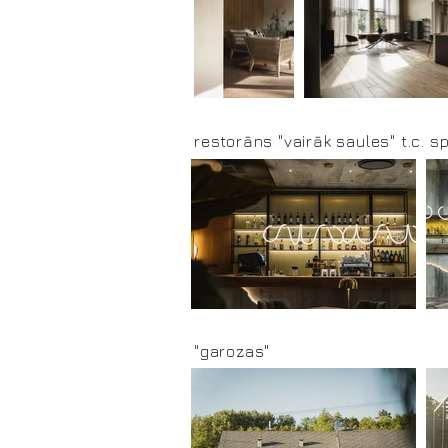
restorāns "vairāk saules" t.c. s
"garozas"